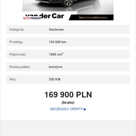
Kategoria:
Osobowe
Przebieg:
153 000 km
3
Pojemność:
1969 cm
Rodzaj paliwa:
benzyna
Moc:
250 KM
169 900 PLN
(brutto)
SZCZEGÓŁY OFERTY ▶