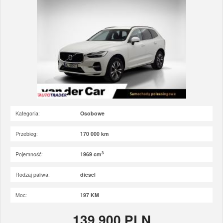
Kategoria:
Osobowe
Przebieg:
170 000 km
3
Pojemność:
1969 cm
Rodzaj paliwa:
diesel
Moc:
197 KM
139 900 PLN