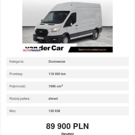
Kategoria:
Dostawcze
Przebieg:
118 000 km
3
Pojemność:
1996 cm
Rodzaj paliwa:
diesel
Moc:
130 KM
89 900 PLN
(brutto)