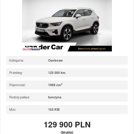
Kategoria:
Osobowe
Przebieg:
125 000 km
3
Pojemność:
1969 cm
Rodzaj paliwa:
benzyna
Moc:
163 KM
129 900 PLN
(brutto)