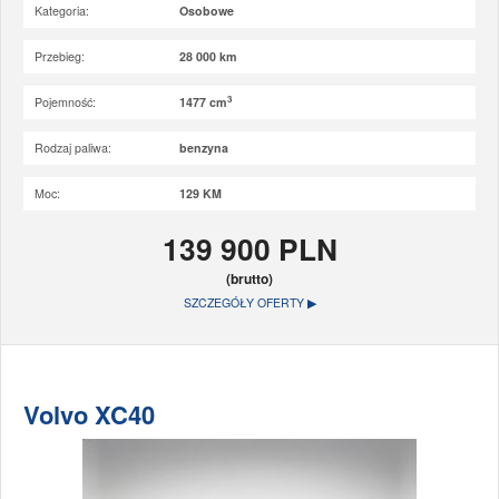
Kategoria:
Osobowe
Przebieg:
28 000 km
3
Pojemność:
1477 cm
Rodzaj paliwa:
benzyna
Moc:
129 KM
139 900 PLN
(brutto)
SZCZEGÓŁY OFERTY ▶
Volvo XC40