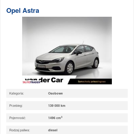
Opel Astra
Kategoria:
Osobowe
Przebieg:
139 000 km
3
Pojemność:
1496 cm
Rodzaj paliwa:
diesel