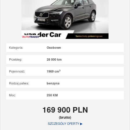
Kategoria:
Osobowe
Przebieg:
28 000 km
3
Pojemność:
1969 cm
Rodzaj paliwa:
benzyna
Moc:
250 KM
169 900 PLN
(brutto)
SZCZEGÓŁY OFERTY ▶